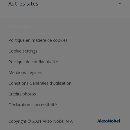
Ouvrir un magasin PASS
Autres sites
Trimetal
Sikkens Solutions
Polyfilla Pro
Wiki Peinture
Développement durable
Où jeter son pot de peinture ?
Politique en matière de cookies
Cookie settings
Politique de confidentialité
Mentions Légales
Conditions Générales d'Utilisation
Crédits photos
Déclaration d'accessibilité
Copyright © 2021 Akzo Nobel N.V.