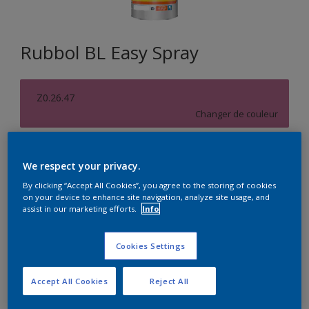
Rubbol BL Easy Spray
Z0.26.47
Changer de couleur
Format
We respect your privacy.
5L
10L
By clicking “Accept All Cookies”, you agree to the storing of cookies
on your device to enhance site navigation, analyze site usage, and
assist in our marketing efforts.
Info
Quantité
Calculateur de peinture
Calculer
Cookies Settings
Accept All Cookies
Reject All