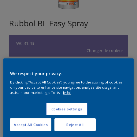
Rubbol BL Easy Spray
W0.31.43
Changer de couleur
Format
We respect your privacy.
5L
10L
By clicking “Accept All Cookies”, you agree to the storing of cookies
on your device to enhance site navigation, analyze site usage, and
assist in our marketing efforts.
Info
Quantité
Calculateur de peinture
Calculer
Cookies Settings
Accept All Cookies
Reject All