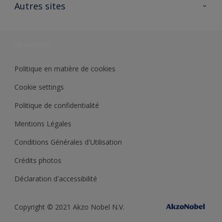
Ouvrir un magasin PASS
Autres sites
Trimetal
Sikkens Solutions
Polyfilla Pro
Wiki Peinture
Développement durable
Où jeter son pot de peinture ?
Politique en matière de cookies
Cookie settings
Politique de confidentialité
Mentions Légales
Conditions Générales d'Utilisation
Crédits photos
Déclaration d'accessibilité
Copyright © 2021 Akzo Nobel N.V.