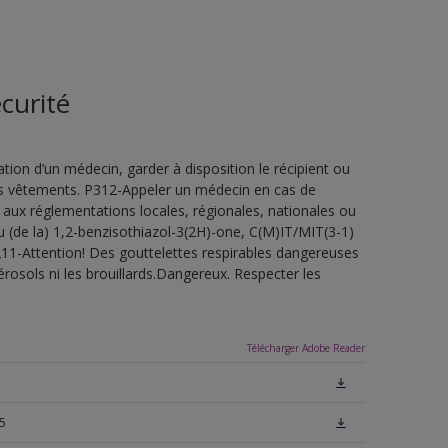
curité
ion d’un médecin, garder à disposition le récipient ou
 les vêtements. P312-Appeler un médecin en cas de
 aux réglementations locales, régionales, nationales ou
u (de la) 1,2-benzisothiazol-3(2H)-one, C(M)IT/MIT(3-1)
H211-Attention! Des gouttelettes respirables dangereuses
érosols ni les brouillards.Dangereux. Respecter les
Télécharger Adobe Reader
5