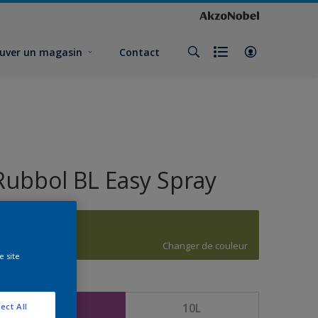
uver un magasin
Contact
Rubbol BL Easy Spray
H5.41.48
Changer de couleur
e site
ormat
5L
10L
ect All