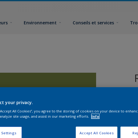
eurs
Environnement
Conseils et services
Tro
ct your privacy.
 “Accept All Cookies”, you agree to the storing of cookies on your device to enhanc
analyze site usage, and assist in our marketing efforts.
Info
F
 Settings
Accept All Cookies
Rej