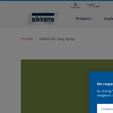
Produits
Coul
Produit
Rubbol BL Easy Spray
We respe
By clicking
navigation, 
Cookies