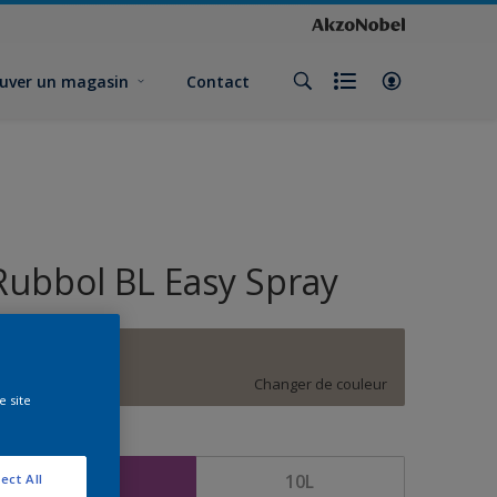
uver un magasin
Contact
Rubbol BL Easy Spray
E5.05.60
Changer de couleur
e site
ormat
5L
10L
ect All