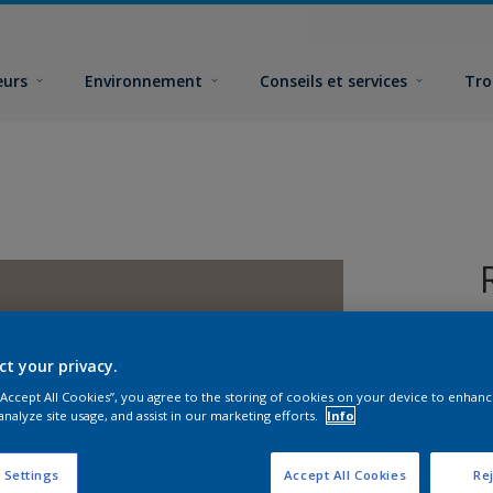
eurs
Environnement
Conseils et services
Tro
ct your privacy.
 “Accept All Cookies”, you agree to the storing of cookies on your device to enhanc
analyze site usage, and assist in our marketing efforts.
Info
F
 Settings
Accept All Cookies
Rej