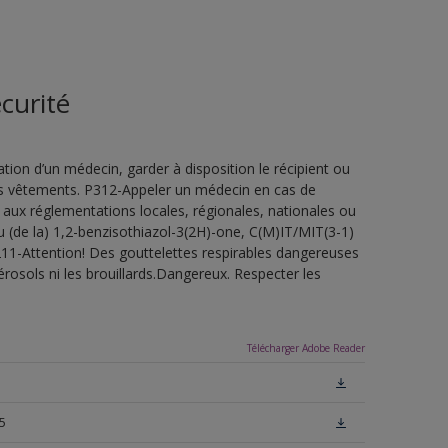
curité
ion d’un médecin, garder à disposition le récipient ou
 les vêtements. P312-Appeler un médecin en cas de
 aux réglementations locales, régionales, nationales ou
u (de la) 1,2-benzisothiazol-3(2H)-one, C(M)IT/MIT(3-1)
H211-Attention! Des gouttelettes respirables dangereuses
érosols ni les brouillards.Dangereux. Respecter les
Télécharger Adobe Reader
5