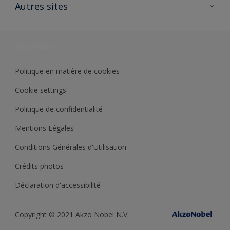
Ouvrir un magasin PASS
Autres sites
Trimetal
Sikkens Solutions
Polyfilla Pro
Wiki Peinture
Développement durable
Où jeter son pot de peinture ?
Politique en matière de cookies
Cookie settings
Politique de confidentialité
Mentions Légales
Conditions Générales d'Utilisation
Crédits photos
Déclaration d'accessibilité
Copyright © 2021 Akzo Nobel N.V.