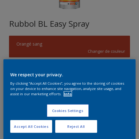
Rubbol BL Easy Spray
Orangé sang
Changer de couleur
Format
We respect your privacy.
5L
10L
By clicking “Accept All Cookies”, you agree to the storing of cookies
on your device to enhance site navigation, analyze site usage, and
assist in our marketing efforts.
Info
Quantité
Calculateur de peinture
Calculer
Cookies Settings
Accept All Cookies
Reject All