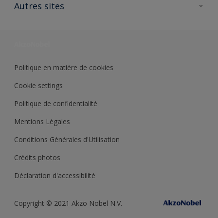
Ouvrir un magasin PASS
Autres sites
Trimetal
Sikkens Solutions
Polyfilla Pro
Wiki Peinture
Développement durable
Où jeter son pot de peinture ?
Politique en matière de cookies
Cookie settings
Politique de confidentialité
Mentions Légales
Conditions Générales d'Utilisation
Crédits photos
Déclaration d'accessibilité
Copyright © 2021 Akzo Nobel N.V.