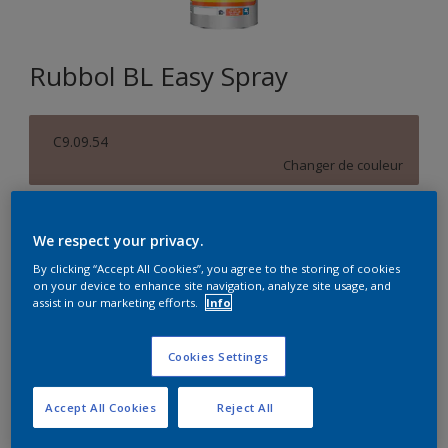
Rubbol BL Easy Spray
C9.09.54
Changer de couleur
Format
We respect your privacy.
5L
10L
By clicking “Accept All Cookies”, you agree to the storing of cookies
on your device to enhance site navigation, analyze site usage, and
assist in our marketing efforts.
Info
Quantité
Calculateur de peinture
Calculer
Cookies Settings
Accept All Cookies
Reject All