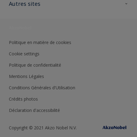
Ouvrir un magasin PASS
Autres sites
Trimetal
Sikkens Solutions
Polyfilla Pro
Wiki Peinture
Développement durable
Où jeter son pot de peinture ?
Politique en matière de cookies
Cookie settings
Politique de confidentialité
Mentions Légales
Conditions Générales d'Utilisation
Crédits photos
Déclaration d'accessibilité
Copyright © 2021 Akzo Nobel N.V.