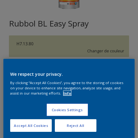
Rubbol BL Easy Spray
H7.13.80
Changer de couleur
Format
We respect your privacy.
5L
10L
By clicking “Accept All Cookies”, you agree to the storing of cookies
on your device to enhance site navigation, analyze site usage, and
assist in our marketing efforts.
Info
Quantité
Calculateur de peinture
Calculer
Cookies Settings
Accept All Cookies
Reject All