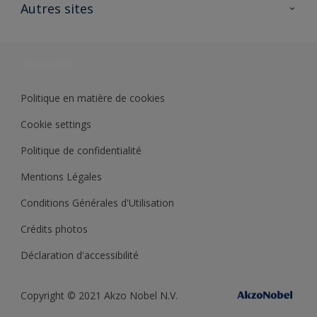
Ouvrir un magasin PASS
Autres sites
Trimetal
Sikkens Solutions
Polyfilla Pro
Wiki Peinture
Développement durable
Où jeter son pot de peinture ?
Politique en matière de cookies
Cookie settings
Politique de confidentialité
Mentions Légales
Conditions Générales d'Utilisation
Crédits photos
Déclaration d'accessibilité
Copyright © 2021 Akzo Nobel N.V.