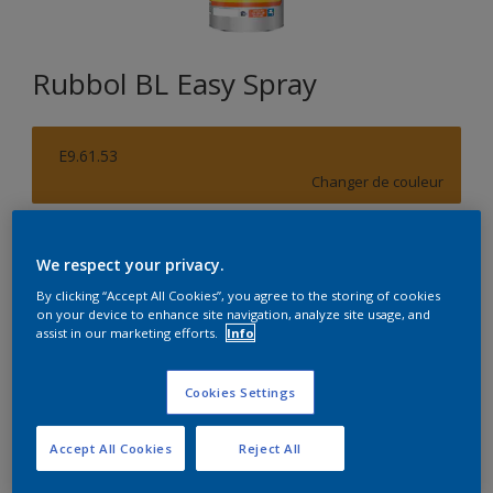
Rubbol BL Easy Spray
E9.61.53
Changer de couleur
Format
We respect your privacy.
5L
10L
By clicking “Accept All Cookies”, you agree to the storing of cookies
on your device to enhance site navigation, analyze site usage, and
assist in our marketing efforts.
Info
Quantité
Calculateur de peinture
Calculer
Cookies Settings
Accept All Cookies
Reject All