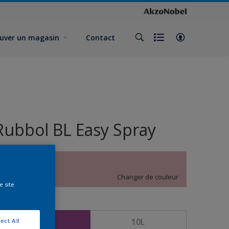
uver un magasin
Contact
Rubbol BL Easy Spray
A5.09.71
Changer de couleur
e site
ormat
5L
10L
ect All