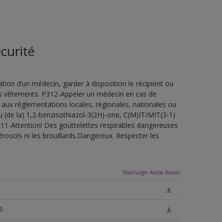
curité
ion d’un médecin, garder à disposition le récipient ou
 les vêtements. P312-Appeler un médecin en cas de
 aux réglementations locales, régionales, nationales ou
u (de la) 1,2-benzisothiazol-3(2H)-one, C(M)IT/MIT(3-1)
H211-Attention! Des gouttelettes respirables dangereuses
érosols ni les brouillards.Dangereux. Respecter les
Télécharger Adobe Reader
5