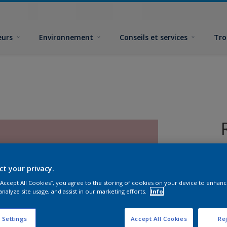
eurs
Environnement
Conseils et services
Tro
ct your privacy.
 “Accept All Cookies”, you agree to the storing of cookies on your device to enhanc
analyze site usage, and assist in our marketing efforts.
Info
F
 Settings
Accept All Cookies
Rej