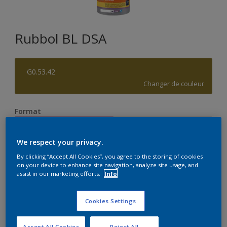
Rubbol BL DSA
G0.53.42
Changer de couleur
Format
1L
2,5L
We respect your privacy.
Quantité
Calculateur de peinture
By clicking “Accept All Cookies”, you agree to the storing of cookies
on your device to enhance site navigation, analyze site usage, and
assist in our marketing efforts.
Info
Calculer
Cookies Settings
Accept All Cookies
Reject All