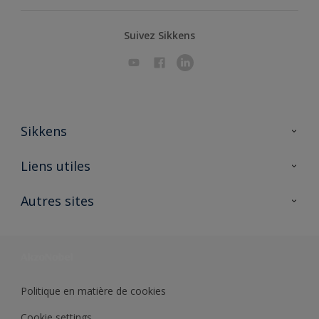
Suivez Sikkens
Sikkens
A propos de Sikkens
Liens utiles
Contactez nous
Ouvrir un magasin PASS
Autres sites
Trimetal
Sikkens Solutions
Polyfilla Pro
Wiki Peinture
Développement durable
Où jeter son pot de peinture ?
Politique en matière de cookies
Cookie settings