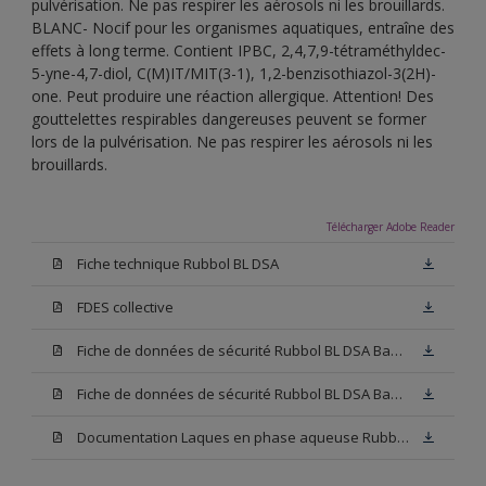
pulvérisation. Ne pas respirer les aérosols ni les brouillards.
BLANC- Nocif pour les organismes aquatiques, entraîne des
effets à long terme. Contient IPBC, 2,4,7,9-tétraméthyldec-
5-yne-4,7-diol, C(M)IT/MIT(3-1), 1,2-benzisothiazol-3(2H)-
one. Peut produire une réaction allergique. Attention! Des
gouttelettes respirables dangereuses peuvent se former
lors de la pulvérisation. Ne pas respirer les aérosols ni les
brouillards.
Télécharger Adobe Reader
Fiche technique Rubbol BL DSA
FDES collective
Fiche de données de sécurité Rubbol BL DSA Base N00
Fiche de données de sécurité Rubbol BL DSA Base W05
Documentation Laques en phase aqueuse Rubbol BL Velours