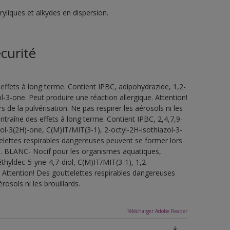
liques et alkydes en dispersion.
curité
ffets à long terme. Contient IPBC, adipohydrazide, 1,2-
-3-one. Peut produire une réaction allergique. Attention!
de la pulvérisation. Ne pas respirer les aérosols ni les
traîne des effets à long terme. Contient IPBC, 2,4,7,9-
ol-3(2H)-one, C(M)IT/MIT(3-1), 2-octyl-2H-isothiazol-3-
telettes respirables dangereuses peuvent se former lors
ards. BLANC- Nocif pour les organismes aquatiques,
thyldec-5-yne-4,7-diol, C(M)IT/MIT(3-1), 1,2-
. Attention! Des gouttelettes respirables dangereuses
rosols ni les brouillards.
Télécharger Adobe Reader