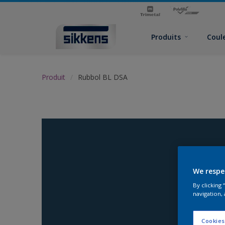
Produits
Coul
Produit
Rubbol BL DSA
We respe
By clicking
navigation, 
Cookies