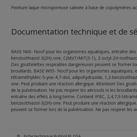
Peinture laque microporeuse satinée à base de copolymères acry
Documentation technique et de sé
BASE N00- Nocif pour les organismes aquatiques, entraîne des e
benzisothiazol-3(2H)-one, C(M)IT/MIT(3-1), 2-octyl-2H-isothiazol
Des gouttelettes respirables dangereuses peuvent se former lors 
brouillards. BASE W05- Nocif pour les organismes aquatiques, en
tétraméthyldec-5-yne-4,7-diol, adipohydrazide, 1,2-benzisothiaz
one. Peut produire une réaction allergique. Attention! Des gout
de la pulvérisation. Ne pas respirer les aérosols ni les brouill
entraîne des effets à long terme. Contient IPBC, 2,4,7,9-tétramé
benzisothiazol-3(2H)-one. Peut produire une réaction allergique
peuvent se former lors de la pulvérisation. Ne pas respirer les aé
Fiche technique Rubbol BL DSA