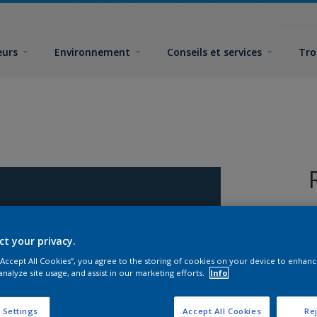
eurs
Environnement
Conseils et services
Tro
ct your privacy.
 “Accept All Cookies”, you agree to the storing of cookies on your device to enhanc
analyze site usage, and assist in our marketing efforts.
Info
F
 Settings
Accept All Cookies
Rej