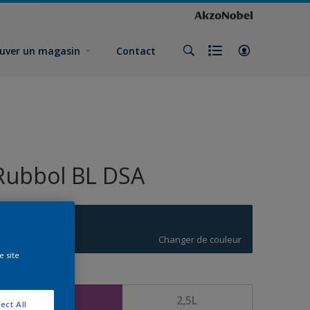
uver un magasin
Contact
Rubbol BL DSA
T0.31.20
Changer de couleur
e site
ormat
1L
2,5L
ect All