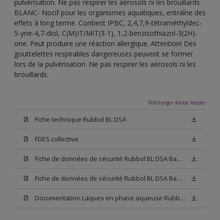
pulvérisation. Ne pas respirer les aérosols ni les brouillards.
BLANC- Nocif pour les organismes aquatiques, entraîne des
effets à long terme. Contient IPBC, 2,4,7,9-tétraméthyldec-
5-yne-4,7-diol, C(M)IT/MIT(3-1), 1,2-benzisothiazol-3(2H)-
one. Peut produire une réaction allergique. Attention! Des
gouttelettes respirables dangereuses peuvent se former
lors de la pulvérisation. Ne pas respirer les aérosols ni les
brouillards.
Télécharger Adobe Reader
Fiche technique Rubbol BL DSA
FDES collective
Fiche de données de sécurité Rubbol BL DSA Base N00
Fiche de données de sécurité Rubbol BL DSA Base W05
Documentation Laques en phase aqueuse Rubbol BL Velours