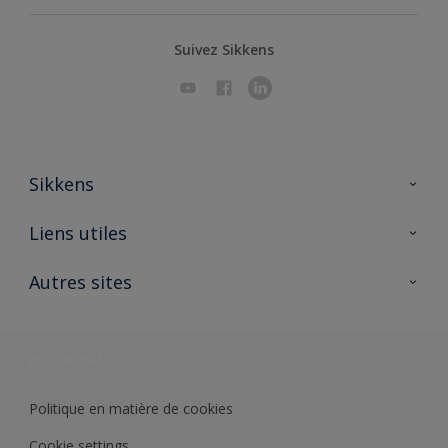
Suivez Sikkens
Sikkens
A propos de Sikkens
Liens utiles
Contactez nous
Ouvrir un magasin PASS
Autres sites
Trimetal
Sikkens Solutions
Polyfilla Pro
Wiki Peinture
Développement durable
Où jeter son pot de peinture ?
Politique en matière de cookies
Cookie settings