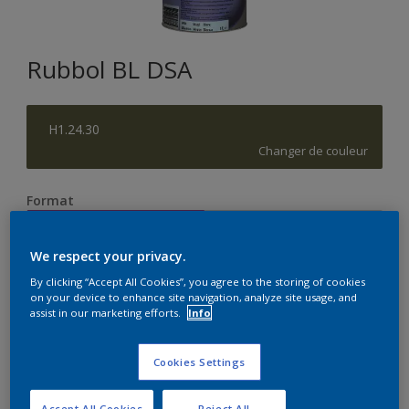
Rubbol BL DSA
H1.24.30
Changer de couleur
Format
1L
2,5L
We respect your privacy.
Quantité
Calculateur de peinture
By clicking “Accept All Cookies”, you agree to the storing of cookies
on your device to enhance site navigation, analyze site usage, and
assist in our marketing efforts.
Info
Calculer
Cookies Settings
Accept All Cookies
Reject All