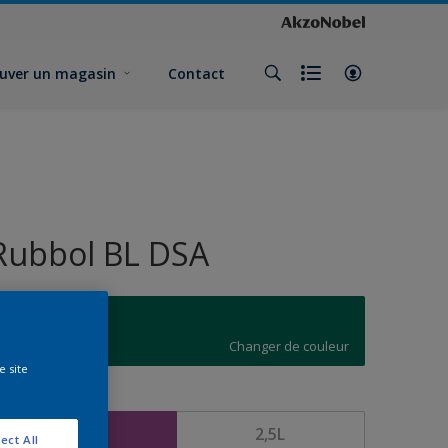
uver un magasin
Contact
Rubbol BL DSA
M8.51.30
Changer de couleur
e site
ormat
1L
2,5L
ect All