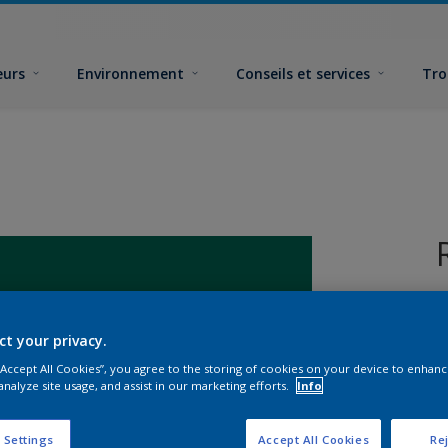
eurs
Environnement
Conseils et services
Tro
ct your privacy.
 “Accept All Cookies”, you agree to the storing of cookies on your device to enhanc
analyze site usage, and assist in our marketing efforts.
Info
F
 Settings
Accept All Cookies
Rej