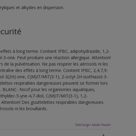
liques et alkydes en dispersion.
curité
ffets à long terme. Contient IPBC, adipohydrazide, 1,2-
-3-one. Peut produire une réaction allergique. Attention!
de la pulvérisation. Ne pas respirer les aérosols ni les
traîne des effets à long terme. Contient IPBC, 2,4,7,9-
ol-3(2H)-one, C(M)IT/MIT(3-1), 2-octyl-2H-isothiazol-3-
telettes respirables dangereuses peuvent se former lors
ards. BLANC- Nocif pour les organismes aquatiques,
thyldec-5-yne-4,7-diol, C(M)IT/MIT(3-1), 1,2-
. Attention! Des gouttelettes respirables dangereuses
rosols ni les brouillards.
Télécharger Adobe Reader