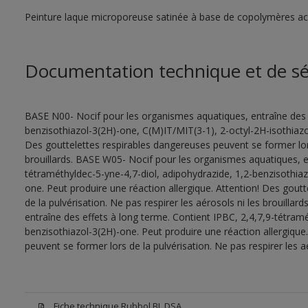
Peinture laque microporeuse satinée à base de copolymères acry
Documentation technique et de sé
BASE N00- Nocif pour les organismes aquatiques, entraîne des e
benzisothiazol-3(2H)-one, C(M)IT/MIT(3-1), 2-octyl-2H-isothiazol
Des gouttelettes respirables dangereuses peuvent se former lors 
brouillards. BASE W05- Nocif pour les organismes aquatiques, en
tétraméthyldec-5-yne-4,7-diol, adipohydrazide, 1,2-benzisothiaz
one. Peut produire une réaction allergique. Attention! Des gout
de la pulvérisation. Ne pas respirer les aérosols ni les brouill
entraîne des effets à long terme. Contient IPBC, 2,4,7,9-tétramé
benzisothiazol-3(2H)-one. Peut produire une réaction allergique
peuvent se former lors de la pulvérisation. Ne pas respirer les aé
Fiche technique Rubbol BL DSA