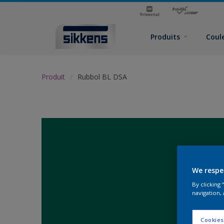
Produits
Coul
Produit
Rubbol BL DSA
We respe
By clicking
navigation, 
Cookies