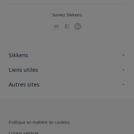
Suivez Sikkens
Sikkens
A propos de Sikkens
Liens utiles
Contactez nous
Ouvrir un magasin PASS
Autres sites
Trimetal
Sikkens Solutions
Polyfilla Pro
Wiki Peinture
Développement durable
Où jeter son pot de peinture ?
Politique en matière de cookies
Cookie settings