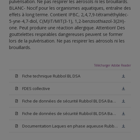
pulvérisation. Ne pas respirer les aérosols ni les brouillards.
BLANC- Nocif pour les organismes aquatiques, entraîne des
effets à long terme. Contient IPBC, 2,4,7,9-tétraméthyldec-
5-yne-4,7-diol, C(M)IT/MIT(3-1), 1,2-benzisothiazol-3(2H)-
one. Peut produire une réaction allergique. Attention! Des
gouttelettes respirables dangereuses peuvent se former
lors de la pulvérisation. Ne pas respirer les aérosols ni les
brouillards.
Télécharger Adobe Reader
Fiche technique Rubbol BL DSA
FDES collective
Fiche de données de sécurité Rubbol BL DSA Base N00
Fiche de données de sécurité Rubbol BL DSA Base W05
Documentation Laques en phase aqueuse Rubbol BL Velours