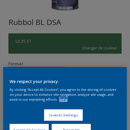
Rubbol BL DSA
L0.35.37
Changer de couleur
Format
1L
2,5L
We respect your privacy.
Quantité
Calculateur de peinture
By clicking “Accept All Cookies”, you agree to the storing of cookies
on your device to enhance site navigation, analyze site usage, and
assist in our marketing efforts.
Info
Calculer
Cookies Settings
Accept All Cookies
Reject All