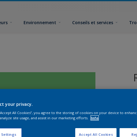
eurs
Environnement
Conseils et services
Tro
ct your privacy.
 “Accept All Cookies”, you agree to the storing of cookies on your device to enhanc
analyze site usage, and assist in our marketing efforts.
Info
F
 Settings
Accept All Cookies
Rej