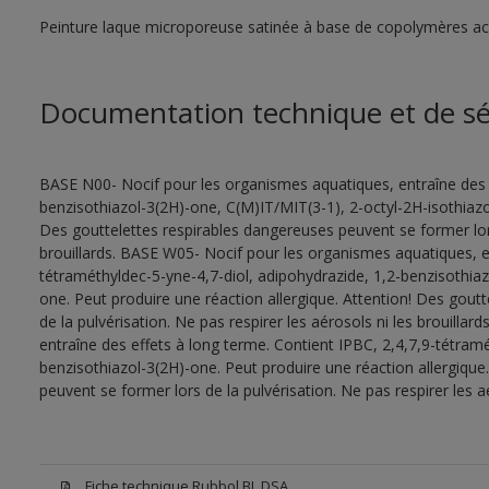
Peinture laque microporeuse satinée à base de copolymères acry
Documentation technique et de sé
BASE N00- Nocif pour les organismes aquatiques, entraîne des e
benzisothiazol-3(2H)-one, C(M)IT/MIT(3-1), 2-octyl-2H-isothiazol
Des gouttelettes respirables dangereuses peuvent se former lors 
brouillards. BASE W05- Nocif pour les organismes aquatiques, en
tétraméthyldec-5-yne-4,7-diol, adipohydrazide, 1,2-benzisothiaz
one. Peut produire une réaction allergique. Attention! Des gout
de la pulvérisation. Ne pas respirer les aérosols ni les brouill
entraîne des effets à long terme. Contient IPBC, 2,4,7,9-tétramé
benzisothiazol-3(2H)-one. Peut produire une réaction allergique
peuvent se former lors de la pulvérisation. Ne pas respirer les aé
Fiche technique Rubbol BL DSA