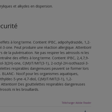
liques et alkydes en dispersion.
curité
ffets à long terme. Contient IPBC, adipohydrazide, 1,2-
-3-one. Peut produire une réaction allergique. Attention!
de la pulvérisation. Ne pas respirer les aérosols ni les
traîne des effets à long terme. Contient IPBC, 2,4,7,9-
ol-3(2H)-one, C(M)IT/MIT(3-1), 2-octyl-2H-isothiazol-3-
telettes respirables dangereuses peuvent se former lors
ards. BLANC- Nocif pour les organismes aquatiques,
thyldec-5-yne-4,7-diol, C(M)IT/MIT(3-1), 1,2-
. Attention! Des gouttelettes respirables dangereuses
rosols ni les brouillards.
Télécharger Adobe Reader