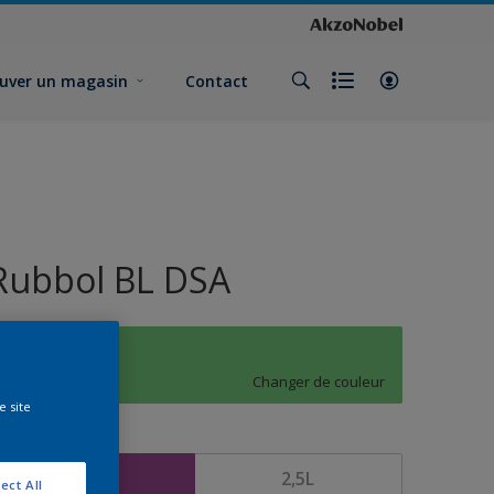
uver un magasin
Contact
Rubbol BL DSA
K5.39.67
Changer de couleur
e site
ormat
1L
2,5L
ect All