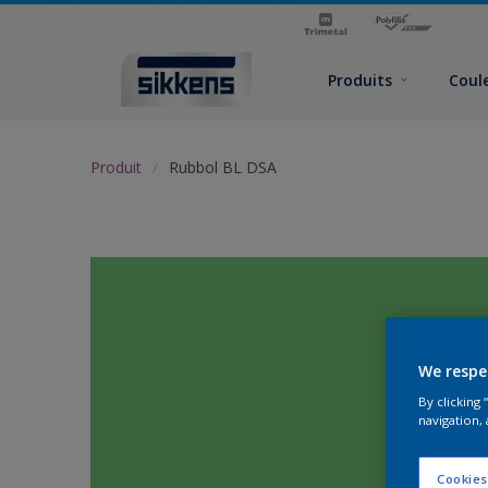
Produits
Coul
Produit
Rubbol BL DSA
We respe
By clicking
navigation, 
Cookies