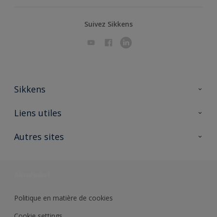
Suivez Sikkens
Sikkens
A propos de Sikkens
Liens utiles
Contactez nous
Ouvrir un magasin PASS
Autres sites
Trimetal
Sikkens Solutions
Polyfilla Pro
Wiki Peinture
Développement durable
Où jeter son pot de peinture ?
Politique en matière de cookies
Cookie settings