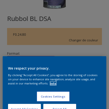
Rubbol BL DSA
F0.24.80
Changer de couleur
Format
1L
2,5L
We respect your privacy.
Quantité
Calculateur de peinture
By clicking “Accept All Cookies”, you agree to the storing of cookies
on your device to enhance site navigation, analyze site usage, and
assist in our marketing efforts.
Info
Calculer
Cookies Settings
Accept All Cookies
Reject All