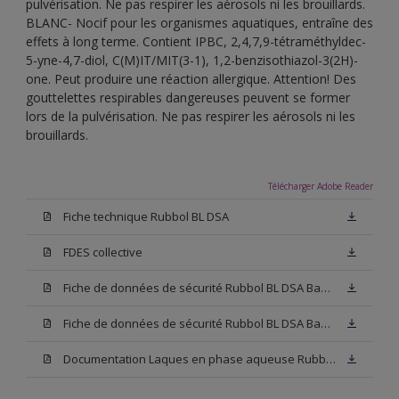
pulvérisation. Ne pas respirer les aérosols ni les brouillards.
BLANC- Nocif pour les organismes aquatiques, entraîne des
effets à long terme. Contient IPBC, 2,4,7,9-tétraméthyldec-
5-yne-4,7-diol, C(M)IT/MIT(3-1), 1,2-benzisothiazol-3(2H)-
one. Peut produire une réaction allergique. Attention! Des
gouttelettes respirables dangereuses peuvent se former
lors de la pulvérisation. Ne pas respirer les aérosols ni les
brouillards.
Télécharger Adobe Reader
Fiche technique Rubbol BL DSA
FDES collective
Fiche de données de sécurité Rubbol BL DSA Base N00
Fiche de données de sécurité Rubbol BL DSA Base W05
Documentation Laques en phase aqueuse Rubbol BL Velours