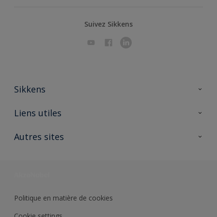
Suivez Sikkens
Sikkens
A propos de Sikkens
Liens utiles
Contactez nous
Ouvrir un magasin PASS
Autres sites
Trimetal
Sikkens Solutions
Polyfilla Pro
Wiki Peinture
Développement durable
Où jeter son pot de peinture ?
Politique en matière de cookies
Cookie settings