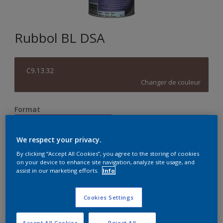
Rubbol BL DSA
C9.13.32
Changer de couleur
Format
1L
2,5L
We respect your privacy.
Quantité
Calculateur de peinture
By clicking “Accept All Cookies”, you agree to the storing of cookies
on your device to enhance site navigation, analyze site usage, and
assist in our marketing efforts.
Info
Calculer
Cookies Settings
Accept All Cookies
Reject All