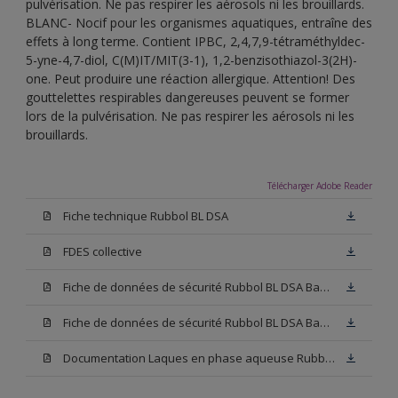
pulvérisation. Ne pas respirer les aérosols ni les brouillards.
BLANC- Nocif pour les organismes aquatiques, entraîne des
effets à long terme. Contient IPBC, 2,4,7,9-tétraméthyldec-
5-yne-4,7-diol, C(M)IT/MIT(3-1), 1,2-benzisothiazol-3(2H)-
one. Peut produire une réaction allergique. Attention! Des
gouttelettes respirables dangereuses peuvent se former
lors de la pulvérisation. Ne pas respirer les aérosols ni les
brouillards.
Télécharger Adobe Reader
Fiche technique Rubbol BL DSA
FDES collective
Fiche de données de sécurité Rubbol BL DSA Base N00
Fiche de données de sécurité Rubbol BL DSA Base W05
Documentation Laques en phase aqueuse Rubbol BL Velours