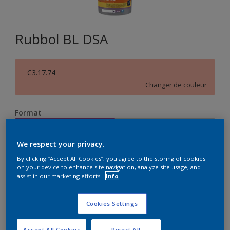
Rubbol BL DSA
C3.17.74
Changer de couleur
Format
1L
2,5L
We respect your privacy.
Quantité
Calculateur de peinture
By clicking “Accept All Cookies”, you agree to the storing of cookies
on your device to enhance site navigation, analyze site usage, and
assist in our marketing efforts.
Info
Calculer
Cookies Settings
Accept All Cookies
Reject All