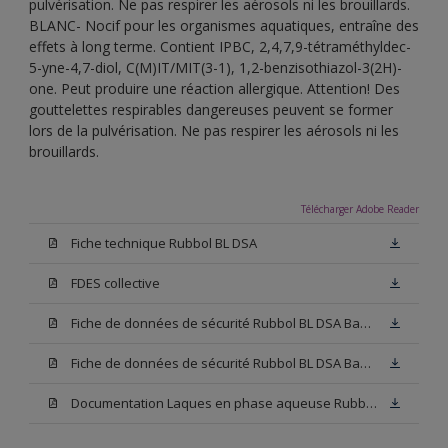
pulvérisation. Ne pas respirer les aérosols ni les brouillards.
BLANC- Nocif pour les organismes aquatiques, entraîne des
effets à long terme. Contient IPBC, 2,4,7,9-tétraméthyldec-
5-yne-4,7-diol, C(M)IT/MIT(3-1), 1,2-benzisothiazol-3(2H)-
one. Peut produire une réaction allergique. Attention! Des
gouttelettes respirables dangereuses peuvent se former
lors de la pulvérisation. Ne pas respirer les aérosols ni les
brouillards.
Télécharger Adobe Reader
Fiche technique Rubbol BL DSA
FDES collective
Fiche de données de sécurité Rubbol BL DSA Base N00
Fiche de données de sécurité Rubbol BL DSA Base W05
Documentation Laques en phase aqueuse Rubbol BL Velours