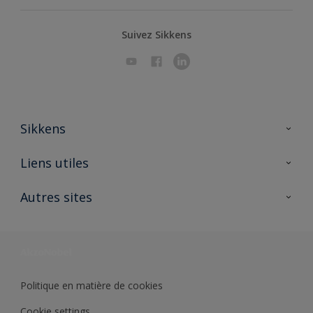
Suivez Sikkens
Sikkens
A propos de Sikkens
Liens utiles
Contactez nous
Ouvrir un magasin PASS
Autres sites
Trimetal
Sikkens Solutions
Polyfilla Pro
Wiki Peinture
Développement durable
Où jeter son pot de peinture ?
Politique en matière de cookies
Cookie settings