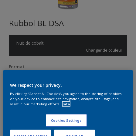
Rubbol BL DSA
Nuit de cobalt
Changer de couleur
Format
1L
2,5L
We respect your privacy.
Quantité
Calculateur de peinture
By clicking “Accept All Cookies”, you agree to the storing of cookies
on your device to enhance site navigation, analyze site usage, and
assist in our marketing efforts.
Info
Calculer
Cookies Settings
Accept All Cookies
Reject All