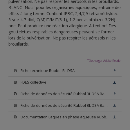
pulvérisation. Ne pas respirer les aérosols ni les brouillards.
BLANC- Nocif pour les organismes aquatiques, entraîne des
effets à long terme. Contient IPBC, 2,4,7,9-tétraméthyldec-
5-yne-4,7-diol, C(M)IT/MIT(3-1), 1,2-benzisothiazol-3(2H)-
one. Peut produire une réaction allergique. Attention! Des
gouttelettes respirables dangereuses peuvent se former
lors de la pulvérisation. Ne pas respirer les aérosols ni les
brouillards.
Télécharger Adobe Reader
Fiche technique Rubbol BL DSA
FDES collective
Fiche de données de sécurité Rubbol BL DSA Base N00
Fiche de données de sécurité Rubbol BL DSA Base W05
Documentation Laques en phase aqueuse Rubbol BL Velours