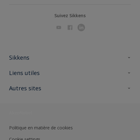
Suivez Sikkens
Sikkens
A propos de Sikkens
Liens utiles
Contactez nous
Ouvrir un magasin PASS
Autres sites
Trimetal
Sikkens Solutions
Polyfilla Pro
Wiki Peinture
Développement durable
Où jeter son pot de peinture ?
Politique en matière de cookies
Cookie settings