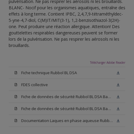
pulvérisation. Ne pas respirer les aérosols ni les brouillards.
BLANC- Nocif pour les organismes aquatiques, entraîne des
effets à long terme. Contient IPBC, 2,4,7,9-tétraméthyldec-
5-yne-4,7-diol, C(M)IT/MIT(3-1), 1,2-benzisothiazol-3(2H)-
one. Peut produire une réaction allergique. Attention! Des
gouttelettes respirables dangereuses peuvent se former
lors de la pulvérisation. Ne pas respirer les aérosols ni les
brouillards.
Télécharger Adobe Reader
Fiche technique Rubbol BL DSA
FDES collective
Fiche de données de sécurité Rubbol BL DSA Base N00
Fiche de données de sécurité Rubbol BL DSA Base W05
Documentation Laques en phase aqueuse Rubbol BL Velours