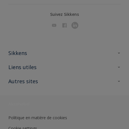
Suivez Sikkens
Sikkens
A propos de Sikkens
Liens utiles
Contactez nous
Ouvrir un magasin PASS
Autres sites
Trimetal
Sikkens Solutions
Polyfilla Pro
Wiki Peinture
Développement durable
Où jeter son pot de peinture ?
Politique en matière de cookies
Cookie settings