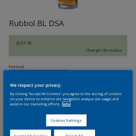
Rubbol BL DSA
J9.07.78
Changer de couleur
Format
1L
2,5L
We respect your privacy.
Quantité
Calculateur de peinture
By clicking “Accept All Cookies”, you agree to the storing of cookies
on your device to enhance site navigation, analyze site usage, and
assist in our marketing efforts.
Info
Calculer
Cookies Settings
Accept All Cookies
Reject All