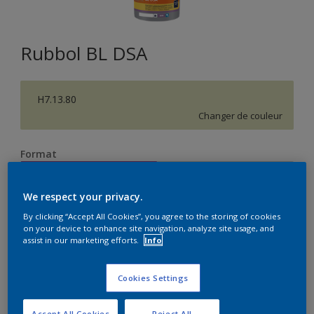
Rubbol BL DSA
H7.13.80
Changer de couleur
Format
1L
2,5L
We respect your privacy.
Quantité
Calculateur de peinture
By clicking “Accept All Cookies”, you agree to the storing of cookies
on your device to enhance site navigation, analyze site usage, and
assist in our marketing efforts.
Info
Calculer
Cookies Settings
Accept All Cookies
Reject All