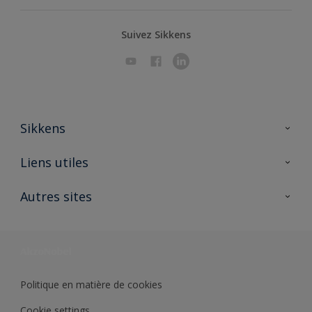
Suivez Sikkens
Sikkens
A propos de Sikkens
Liens utiles
Contactez nous
Ouvrir un magasin PASS
Autres sites
Trimetal
Sikkens Solutions
Polyfilla Pro
Wiki Peinture
Développement durable
Où jeter son pot de peinture ?
Politique en matière de cookies
Cookie settings