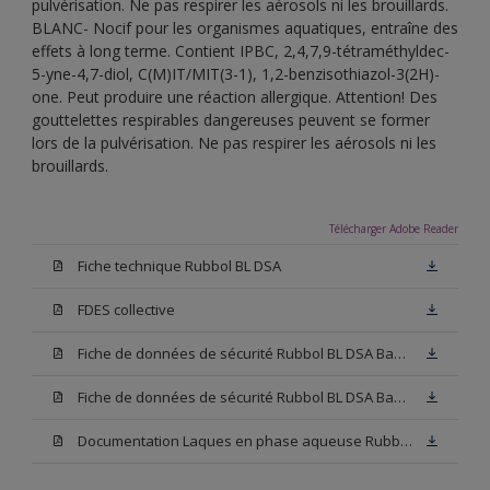
pulvérisation. Ne pas respirer les aérosols ni les brouillards.
BLANC- Nocif pour les organismes aquatiques, entraîne des
effets à long terme. Contient IPBC, 2,4,7,9-tétraméthyldec-
5-yne-4,7-diol, C(M)IT/MIT(3-1), 1,2-benzisothiazol-3(2H)-
one. Peut produire une réaction allergique. Attention! Des
gouttelettes respirables dangereuses peuvent se former
lors de la pulvérisation. Ne pas respirer les aérosols ni les
brouillards.
Télécharger Adobe Reader
Fiche technique Rubbol BL DSA
FDES collective
Fiche de données de sécurité Rubbol BL DSA Base N00
Fiche de données de sécurité Rubbol BL DSA Base W05
Documentation Laques en phase aqueuse Rubbol BL Velours