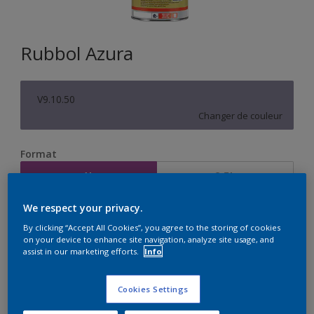
Rubbol Azura
V9.10.50
Changer de couleur
Format
1L
2,5L
We respect your privacy.
Quantité
Calculateur de peinture
By clicking “Accept All Cookies”, you agree to the storing of cookies
on your device to enhance site navigation, analyze site usage, and
Calculer
assist in our marketing efforts.
Info
Cookies Settings