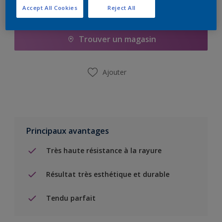
Accept All Cookies
Reject All
Ajouter à la liste d’achats
Trouver un magasin
Ajouter
Principaux avantages
Très haute résistance à la rayure
Résultat très esthétique et durable
Tendu parfait