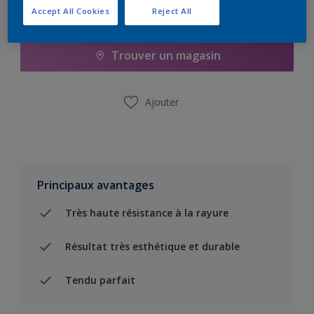
Accept All Cookies
Reject All
Ajouter à la liste d’achats
Trouver un magasin
Ajouter
Principaux avantages
Très haute résistance à la rayure
Résultat très esthétique et durable
Tendu parfait