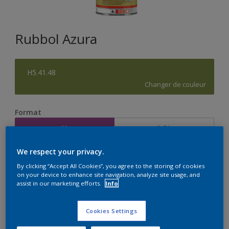
Rubbol Azura
H5.41.48
Changer de couleur
Format
1L
2,5L
We respect your privacy.
Quantité
Calculateur de peinture
By clicking “Accept All Cookies”, you agree to the storing of cookies
on your device to enhance site navigation, analyze site usage, and
Calculer
assist in our marketing efforts.
Info
Cookies Settings