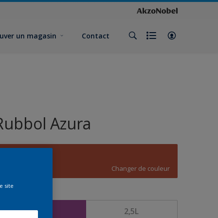
uver un magasin
Contact
Rubbol Azura
C8.53.40
Changer de couleur
e site
ormat
1L
2,5L