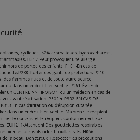
curité
oalcanes, cycliques, <2% aromatiques, hydrocarburess,
inflammables. H317-Peut provoquer une allergie
ir hors de portée des enfants. P101-En cas de
l’étiquette.P280-Porter des gants de protection. P210-
les, des flammes nues et de toute autre source
ir ou dans un endroit bien ventilé. P261-Éviter de
peler un CENTRE ANTIPOISON ou un médecin en cas de
laver avant réutilisation. P302 + P352-EN CAS DE
3-En cas d’irritation ou d’éruption cutanée-
 dans un endroit bien ventilé. Maintenir le récipient
iminer le contenu et le récipient conformément aux
les. EUH211-Attention! Des gouttelettes respirables
espirer les aérosols ni les brouillards. EUH066-
 de la peau. Dangereux. Respecter les précautions