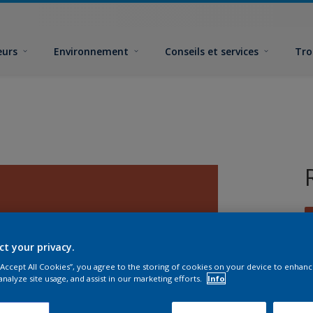
eurs
Environnement
Conseils et services
Tro
ct your privacy.
 “Accept All Cookies”, you agree to the storing of cookies on your device to enhanc
analyze site usage, and assist in our marketing efforts.
Info
F