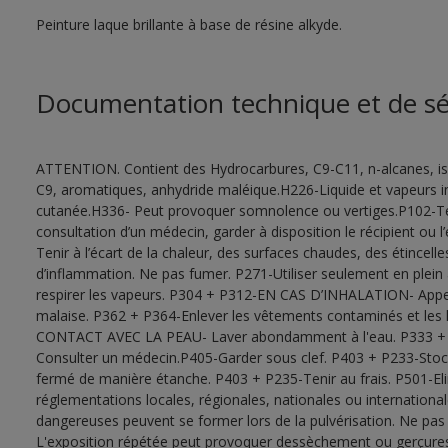
Peinture laque brillante à base de résine alkyde.
Documentation technique et de sé
ATTENTION. Contient des Hydrocarbures, C9-C11, n-alcanes, is
C9, aromatiques, anhydride maléique.H226-Liquide et vapeurs 
cutanée.H336- Peut provoquer somnolence ou vertiges.P102-Ten
consultation d’un médecin, garder à disposition le récipient ou 
Tenir à l’écart de la chaleur, des surfaces chaudes, des étincel
d’inflammation. Ne pas fumer. P271-Utiliser seulement en plein a
respirer les vapeurs. P304 + P312-EN CAS D’INHALATION- Ap
malaise. P362 + P364-Enlever les vêtements contaminés et les 
CONTACT AVEC LA PEAU- Laver abondamment à l'eau. P333 + P31
Consulter un médecin.P405-Garder sous clef. P403 + P233-Stocker
fermé de manière étanche. P403 + P235-Tenir au frais. P501-El
réglementations locales, régionales, nationales ou internationa
dangereuses peuvent se former lors de la pulvérisation. Ne pas r
L'exposition répétée peut provoquer dessèchement ou gerçures