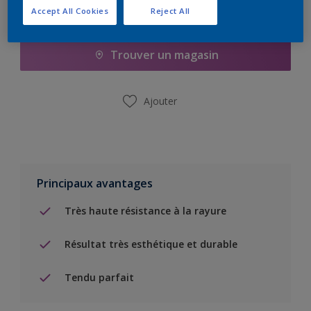
Accept All Cookies
Reject All
Ajouter à la liste d’achats
Trouver un magasin
Ajouter
Principaux avantages
Très haute résistance à la rayure
Résultat très esthétique et durable
Tendu parfait