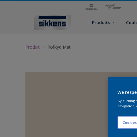
Produits
Coul
Produit
Rollkyd Mat
We respe
By clicking
navigation, 
Cookies