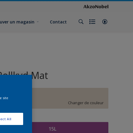
uver un magasin
Contact
Rollkyd Mat
E8.05.80
e site
Changer de couleur
ormat
ect All
15L