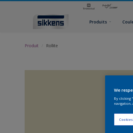
Produits
Coul
Produit
Rollite
We respe
By clicking
navigation, 
Cookies