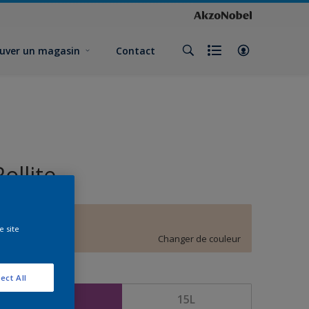
uver un magasin
Contact
Rollite
E4.08.82
e site
Changer de couleur
ormat
ect All
5L
15L