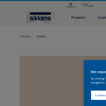
Produits
Coul
Produit
Rollite
We respe
By clicking
navigation, 
Cookies