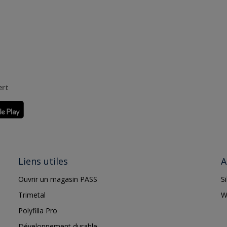
ert
Liens utiles
A
Ouvrir un magasin PASS
S
Trimetal
W
Polyfilla Pro
Développement durable