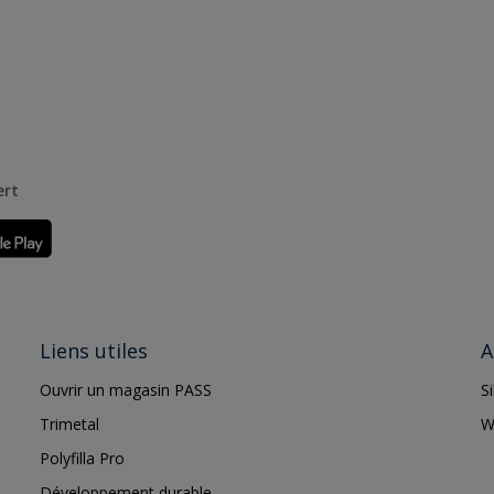
ert
Liens utiles
A
Ouvrir un magasin PASS
S
Trimetal
W
Polyfilla Pro
Développement durable