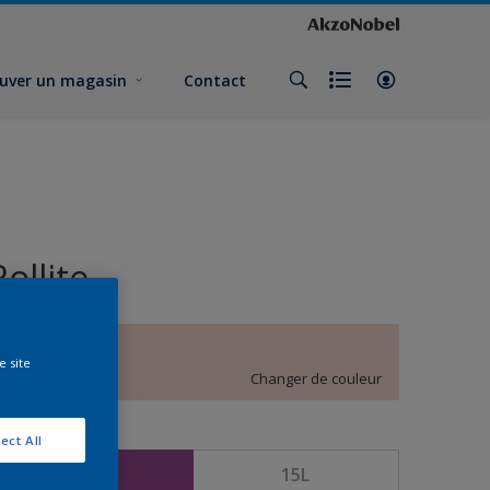
uver un magasin
Contact
Rollite
C9.06.82
e site
Changer de couleur
ormat
ect All
5L
15L