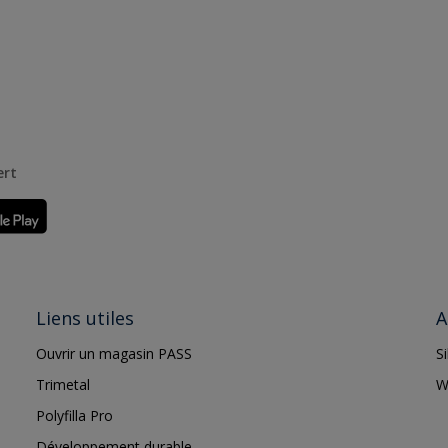
ert
Liens utiles
A
Ouvrir un magasin PASS
S
Trimetal
W
Polyfilla Pro
Développement durable