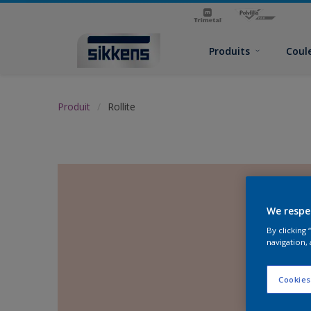
Produits
Coul
Produit
Rollite
We respe
By clicking
navigation, 
Cookies