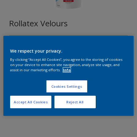
Rollatex Velours
Q6.08.81
Changer de couleur
We respect your privacy.
By clicking “Accept All Cookies”, you agree to the storing of cookies
on your device to enhance site navigation, analyze site usage, and
Format
assist in our marketing efforts.
Info
5L
15L
Cookies Settings
Quantité
Accept All Cookies
Reject All