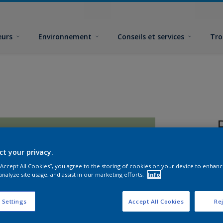
eurs
Environnement
Conseils et services
Tro
ct your privacy.
 “Accept All Cookies”, you agree to the storing of cookies on your device to enhanc
analyze site usage, and assist in our marketing efforts.
Info
F
 Settings
Accept All Cookies
Rej