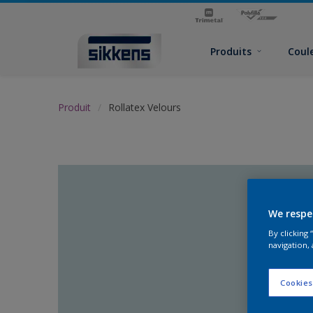
Produits
Coul
Produit
Rollatex Velours
We respe
By clicking
navigation, 
Cookies