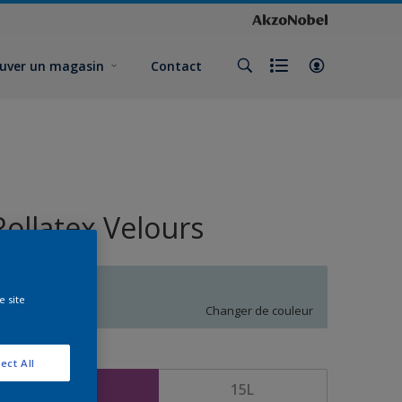
uver un magasin
Contact
Rollatex Velours
Q5.06.80
e site
Changer de couleur
ormat
ect All
5L
15L