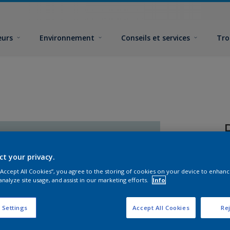
eurs
Environnement
Conseils et services
Tro
ct your privacy.
 “Accept All Cookies”, you agree to the storing of cookies on your device to enhanc
analyze site usage, and assist in our marketing efforts.
Info
F
 Settings
Accept All Cookies
Rej