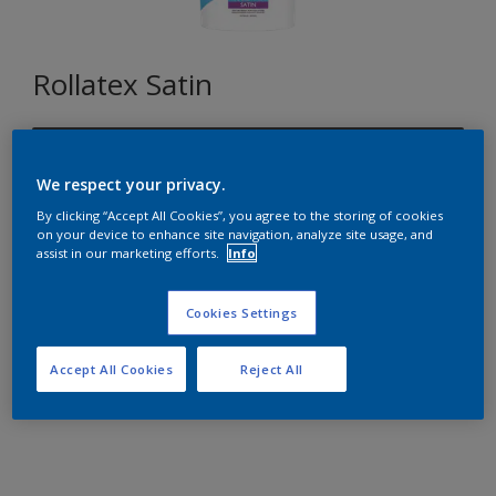
Rollatex Satin
ON.00.24
Changer de couleur
We respect your privacy.
By clicking “Accept All Cookies”, you agree to the storing of cookies
on your device to enhance site navigation, analyze site usage, and
Format
assist in our marketing efforts.
Info
5L
15L
Cookies Settings
Quantité
Accept All Cookies
Reject All