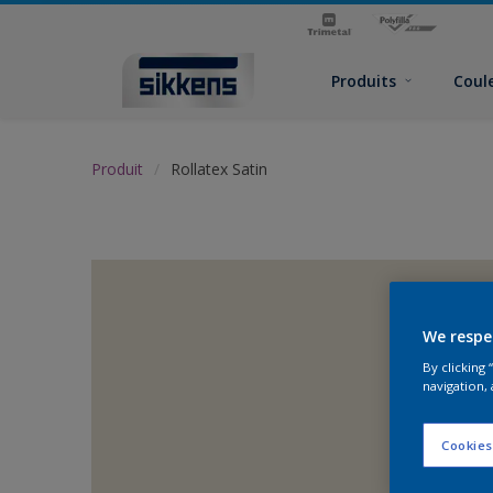
Produits
Coul
Produit
Rollatex Satin
We respe
By clicking
navigation, 
Cookies