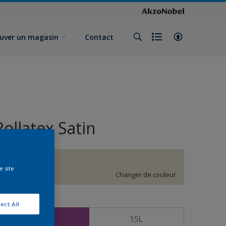
uver un magasin
Contact
Rollatex Satin
F9.04.83
e site
Changer de couleur
ormat
ect All
5L
15L