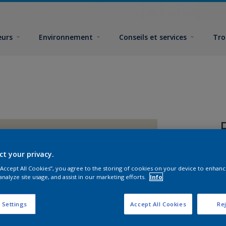
eurs
Environnement
Conseils et services
Tro
ct your privacy.
 “Accept All Cookies”, you agree to the storing of cookies on your device to enhanc
analyze site usage, and assist in our marketing efforts.
Info
F
 Settings
Accept All Cookies
Rej