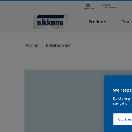
Produits
Coul
Produit
Rollatex Satin
We respe
By clicking
navigation, 
Cookies