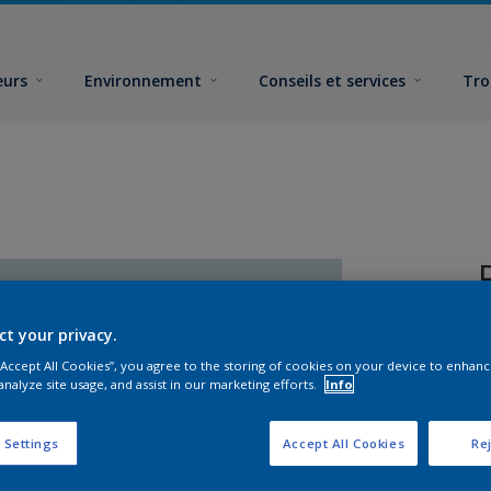
eurs
Environnement
Conseils et services
Tro
ct your privacy.
 “Accept All Cookies”, you agree to the storing of cookies on your device to enhanc
analyze site usage, and assist in our marketing efforts.
Info
F
 Settings
Accept All Cookies
Rej