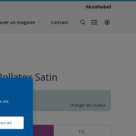
uver un magasin
Contact
Rollatex Satin
Q5.06.80
e site
Changer de couleur
ormat
ect All
5L
15L