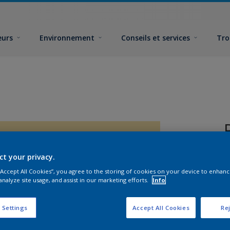
eurs
Environnement
Conseils et services
Tro
ct your privacy.
 “Accept All Cookies”, you agree to the storing of cookies on your device to enhanc
analyze site usage, and assist in our marketing efforts.
Info
F
 Settings
Accept All Cookies
Rej