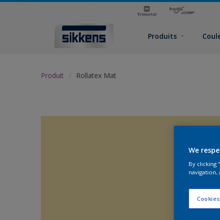
Produits
Coul
Produit
Rollatex Mat
We respe
By clicking
navigation, 
Cookies