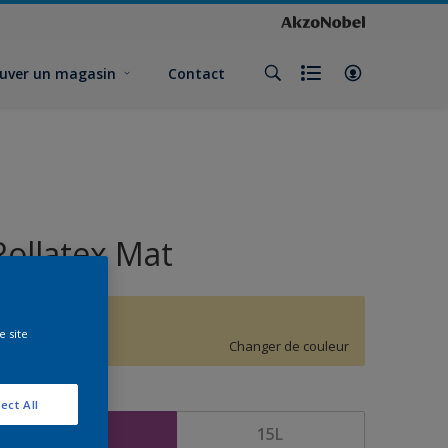
uver un magasin
Contact
Rollatex Mat
G2.20.84
e site
Changer de couleur
ormat
ect All
5L
15L