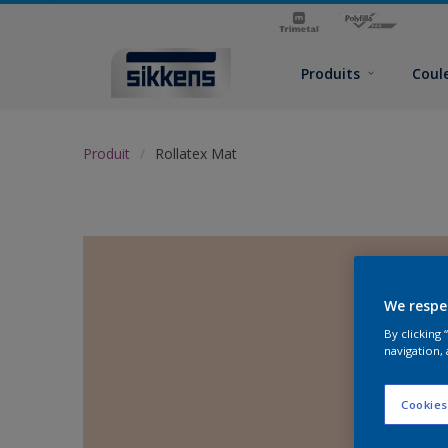
Produits
Coul
Produit
Rollatex Mat
We respe
By clicking
navigation, 
Cookies