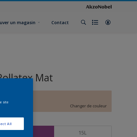
uver un magasin
Contact
Rollatex Mat
E0.10.80
e site
Changer de couleur
ormat
ect All
5L
15L