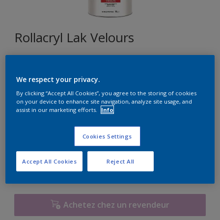
Rollacryl Lak Velours
U1.11.55
We respect your privacy.
Changer de couleur
By clicking “Accept All Cookies”, you agree to the storing of cookies
on your device to enhance site navigation, analyze site usage, and
Format
assist in our marketing efforts.
Info
1L
2,5L
10L
Cookies Settings
Quantité
Calculateur de peinture
Accept All Cookies
Reject All
Calculer
Achetez chez un revendeur