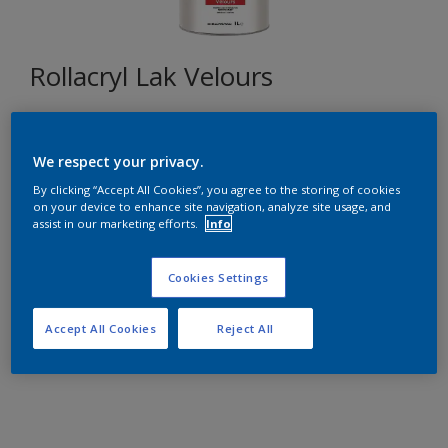
Rollacryl Lak Velours
P0.30.30
We respect your privacy.
Changer de couleur
By clicking “Accept All Cookies”, you agree to the storing of cookies
on your device to enhance site navigation, analyze site usage, and
Format
assist in our marketing efforts.
Info
1L
2,5L
10L
Cookies Settings
Quantité
Calculateur de peinture
Accept All Cookies
Reject All
Calculer