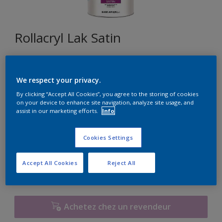
Rollacryl Lak Satin
L2.05.77
We respect your privacy.
Changer de couleur
By clicking “Accept All Cookies”, you agree to the storing of cookies
on your device to enhance site navigation, analyze site usage, and
Format
assist in our marketing efforts.
Info
1L
2,5L
10L
Cookies Settings
Quantité
Calculateur de peinture
Accept All Cookies
Reject All
Calculer
Achetez chez un revendeur