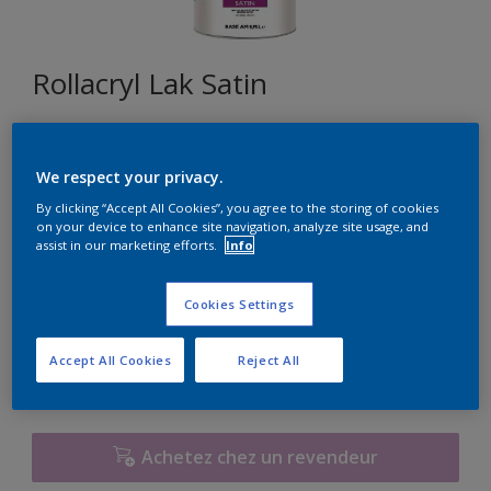
Rollacryl Lak Satin
J3.25.76
We respect your privacy.
Changer de couleur
By clicking “Accept All Cookies”, you agree to the storing of cookies
on your device to enhance site navigation, analyze site usage, and
Format
assist in our marketing efforts.
Info
1L
2,5L
10L
Cookies Settings
Quantité
Calculateur de peinture
Accept All Cookies
Reject All
Calculer
Achetez chez un revendeur