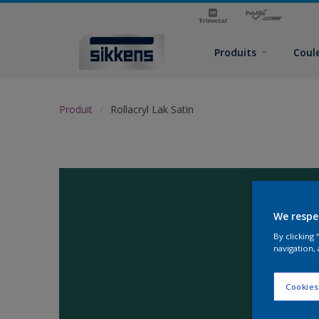
Produits
Coul
Produit
Rollacryl Lak Satin
We respe
By clicking
navigation, 
Cookies