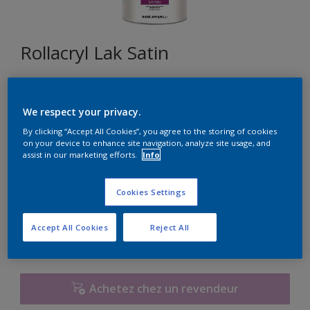
Rollacryl Lak Satin
E0.10.80
We respect your privacy.
Changer de couleur
By clicking “Accept All Cookies”, you agree to the storing of cookies
on your device to enhance site navigation, analyze site usage, and
Format
assist in our marketing efforts.
Info
1L
2,5L
10L
Cookies Settings
Quantité
Calculateur de peinture
Accept All Cookies
Reject All
Calculer
Achetez chez un revendeur