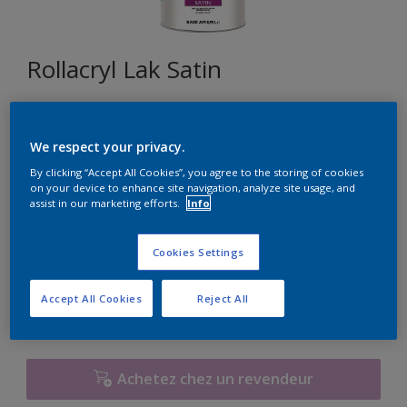
Rollacryl Lak Satin
T1.08.79
We respect your privacy.
Changer de couleur
By clicking “Accept All Cookies”, you agree to the storing of cookies
on your device to enhance site navigation, analyze site usage, and
Format
assist in our marketing efforts.
Info
1L
2,5L
10L
Cookies Settings
Quantité
Calculateur de peinture
Accept All Cookies
Reject All
Calculer
Achetez chez un revendeur