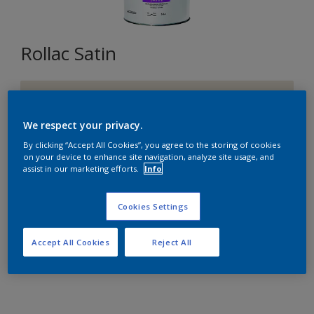
Rollac Satin
F8.03.85
Changer de couleur
We respect your privacy.
By clicking “Accept All Cookies”, you agree to the storing of cookies
Format
on your device to enhance site navigation, analyze site usage, and
assist in our marketing efforts.
Info
1L
5L
15L
Cookies Settings
Quantité
Accept All Cookies
Reject All