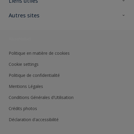
Liens utiles
Contactez nous
Ouvrir un magasin PASS
Autres sites
Trimetal
Sikkens Solutions
Polyfilla Pro
Wiki Peinture
Développement durable
Où jeter son pot de peinture ?
Politique en matière de cookies
Cookie settings
Politique de confidentialité
Mentions Légales
Conditions Générales d'Utilisation
Crédits photos
Déclaration d'accessibilité