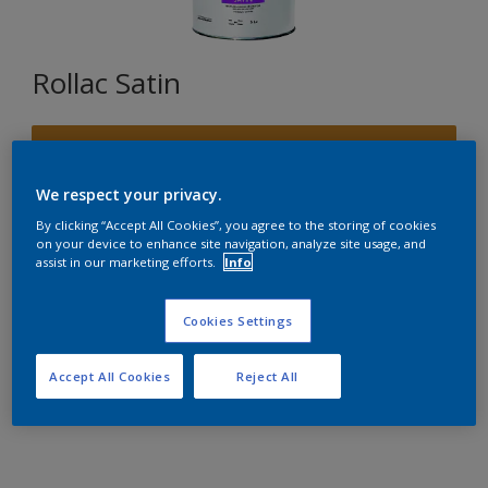
Rollac Satin
E9.61.53
Changer de couleur
We respect your privacy.
By clicking “Accept All Cookies”, you agree to the storing of cookies
Format
on your device to enhance site navigation, analyze site usage, and
assist in our marketing efforts.
Info
1L
5L
15L
Cookies Settings
Quantité
Accept All Cookies
Reject All