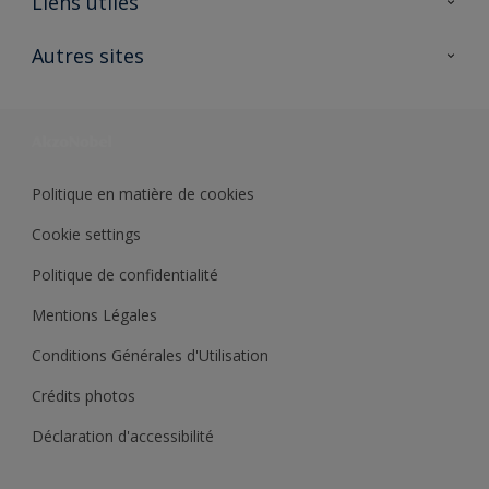
Liens utiles
Contactez nous
Ouvrir un magasin PASS
Autres sites
Trimetal
Sikkens Solutions
Polyfilla Pro
Wiki Peinture
Développement durable
Où jeter son pot de peinture ?
Politique en matière de cookies
Cookie settings
Politique de confidentialité
Mentions Légales
Conditions Générales d'Utilisation
Crédits photos
Déclaration d'accessibilité