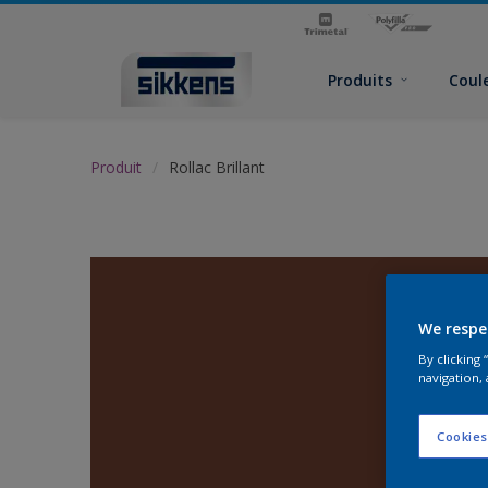
Produits
Coul
Produit
Rollac Brillant
We respe
By clicking
navigation, 
Cookies