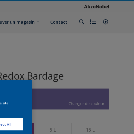
uver un magasin
Contact
Redox Bardage
W0.31.43
Changer de couleur
e site
ormat
ect All
1 L
5 L
15 L