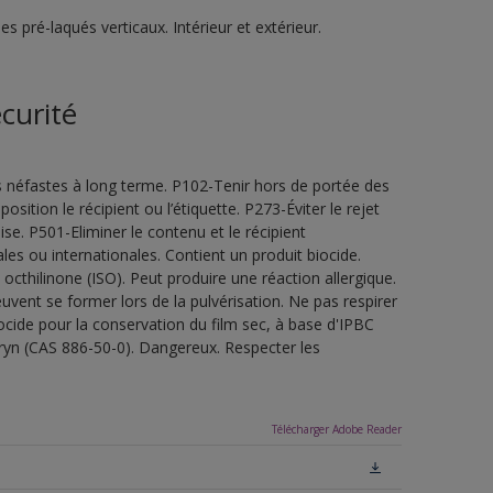
 pré-laqués verticaux. Intérieur et extérieur.
curité
s néfastes à long terme. P102-Tenir hors de portée des
sition le récipient ou l’étiquette. P273-Éviter le rejet
e. P501-Eliminer le contenu et le récipient
es ou internationales. Contient un produit biocide.
thilinone (ISO). Peut produire une réaction allergique.
vent se former lors de la pulvérisation. Ne pas respirer
iocide pour la conservation du film sec, à base d'IPBC
ryn (CAS 886-50-0). Dangereux. Respecter les
Télécharger Adobe Reader