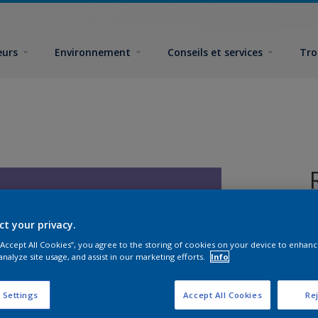
eurs
Environnement
Conseils et services
Tro
ct your privacy.
 “Accept All Cookies”, you agree to the storing of cookies on your device to enhanc
analyze site usage, and assist in our marketing efforts.
Info
F
 Settings
Accept All Cookies
Rej