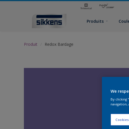
Produits
Coul
Produit
Redox Bardage
We respe
By clicking
navigation, 
Cookies