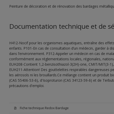
Peinture de décoration et de rénovation des bardages métalliques
Documentation technique et de sé
H412-Nocif pour les organismes aquatiques, entraîne des effet
enfants. P101-En cas de consultation d’un médecin, garder à dispo
dans l’environnement. P312-Appeler un médecin en cas de malais
conformément aux réglementations locales, régionales, national
EUH208-Contient 1,2-benzisothiazol-3(2H)-one, CMIT/MIT(3-1), oc
EUH211-Attention! Des gouttelettes respirables dangereuses peu
les aérosols ni les brouillards.Ce mélange contient un produit b
(CAS 55406-53-6), d'Isoproturon (CAS 34123-59-6) et de Terbut
précautions d'emploi.
Fiche technique Redox Bardage