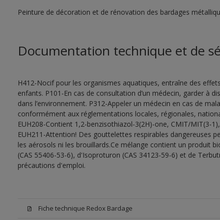
Peinture de décoration et de rénovation des bardages métalliques
Documentation technique et de sé
H412-Nocif pour les organismes aquatiques, entraîne des effet
enfants. P101-En cas de consultation d’un médecin, garder à dispo
dans l’environnement. P312-Appeler un médecin en cas de malais
conformément aux réglementations locales, régionales, national
EUH208-Contient 1,2-benzisothiazol-3(2H)-one, CMIT/MIT(3-1), oc
EUH211-Attention! Des gouttelettes respirables dangereuses peu
les aérosols ni les brouillards.Ce mélange contient un produit b
(CAS 55406-53-6), d'Isoproturon (CAS 34123-59-6) et de Terbut
précautions d'emploi.
Fiche technique Redox Bardage