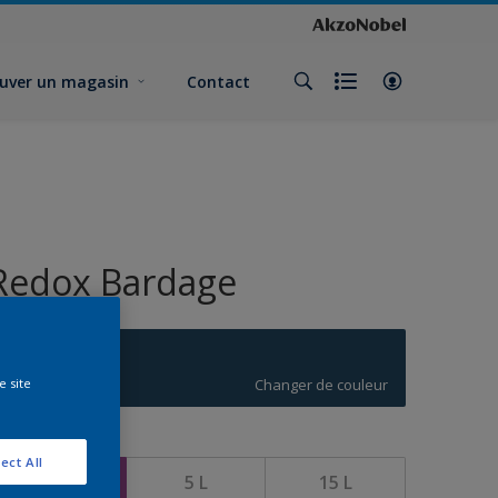
uver un magasin
Contact
Redox Bardage
T0.31.20
Changer de couleur
e site
ormat
ect All
1 L
5 L
15 L