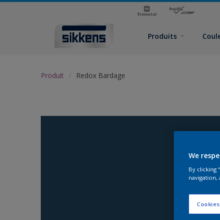
Produits
Coul
Produit
Redox Bardage
We respe
By clicking
navigation, 
Cookies