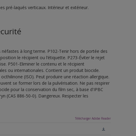
 pré-laqués verticaux. Intérieur et extérieur.
curité
s néfastes à long terme. P102-Tenir hors de portée des
sition le récipient ou l’étiquette. P273-Éviter le rejet
e. P501-Eliminer le contenu et le récipient
es ou internationales. Contient un produit biocide.
thilinone (ISO). Peut produire une réaction allergique.
vent se former lors de la pulvérisation. Ne pas respirer
iocide pour la conservation du film sec, à base d'IPBC
ryn (CAS 886-50-0). Dangereux. Respecter les
Télécharger Adobe Reader