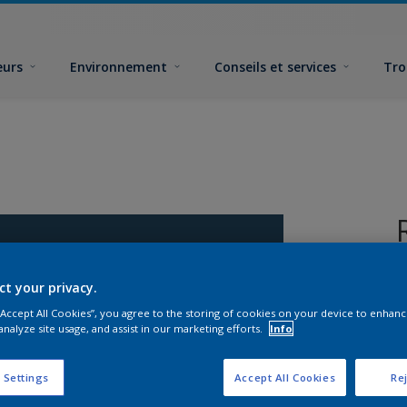
eurs
Environnement
Conseils et services
Tro
ct your privacy.
 “Accept All Cookies”, you agree to the storing of cookies on your device to enhanc
analyze site usage, and assist in our marketing efforts.
Info
F
 Settings
Accept All Cookies
Rej